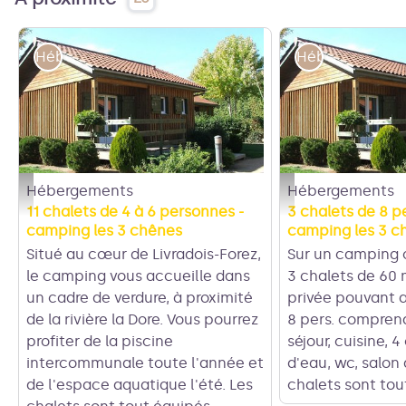
Hébergements
Hébergements
Hébergements
Hébergements
Camping les 3 chênes - Camping les 3 chênes
Camping les 3 chênes 
11 chalets de 4 à 6 personnes -
3 chalets de 8 p
camping les 3 chênes
camping les 3 c
Situé au cœur de Livradois-Forez,
Sur un camping c
le camping vous accueille dans
3 chalets de 60 
un cadre de verdure, à proximité
privée pouvant a
de la rivière la Dore. Vous pourrez
8 pers. comprena
profiter de la piscine
séjour, cuisine, 
intercommunale toute l'année et
d'eau, wc, salon 
de l'espace aquatique l'été. Les
chalets sont tou