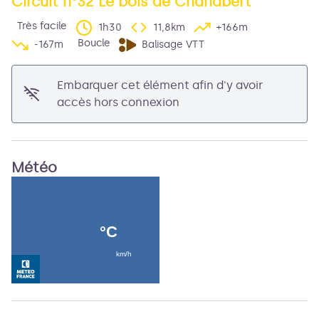
Circuit n°32 Le bois de Chanabert
Très facile
1h30
11,8km
+166m
Voir l'image en plein écran
Boucle
-167m
Balisage VTT
Embarquer cet élément afin d'y avoir
accès hors connexion
Météo