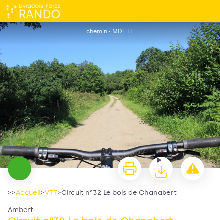
Circuit n°32 Le bois de Chanabert
chemin - MDT LF
>>
Accueil
>
VTT
>
Circuit n°32 Le bois de Chanabert
Ambert