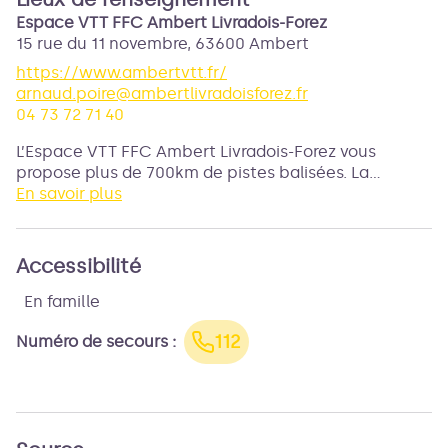
Espace VTT FFC Ambert Livradois-Forez
15 rue du 11 novembre,
63600
Ambert
https://www.ambertvtt.fr/
arnaud.poire@ambertlivradoisforez.fr
04 73 72 71 40
L’Espace VTT FFC Ambert Livradois-Forez vous
propose plus de 700km de pistes balisées. La
diversité des parcours vous permettra de choisir
En savoir plus
votre circuit selon vos envies.
Accessibilité
En famille
112
Numéro de secours
: