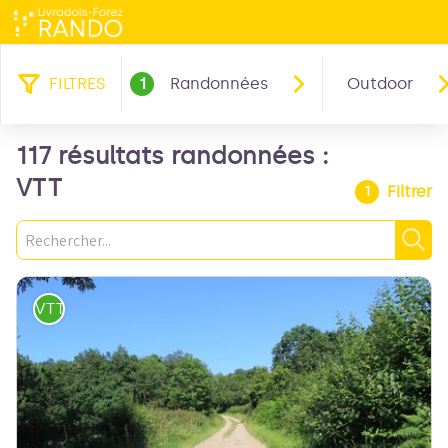
FILTRES
1
Randonnées
Outdoor
117 résultats randonnées :
VTT
Filtrer
1
Recherche
Rec
VTT