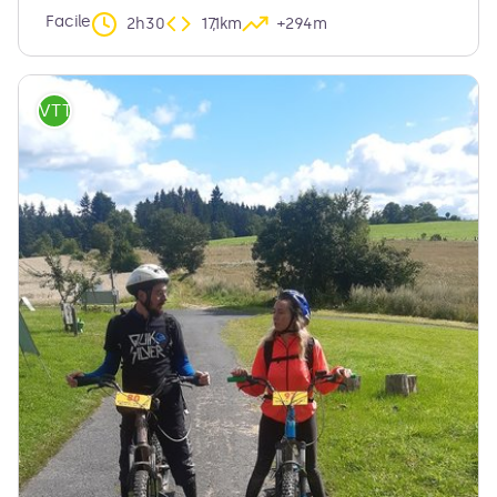
Facile
2h30
17,1km
+294m
VTT