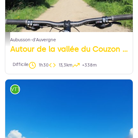
chemin - Maison du Tourisme
Aubusson-d'Auvergne
Autour de la vallée du Couzon (circuit n°8)
Difficile
1h30
13,3km
+338m
VTT