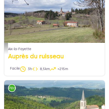
Vue sur Aix la Fayette - Maison du Tourisme Sébastien Giraud
Aix-la-Fayette
Auprès du ruisseau
Facile
3h
8,5km
+215m
Pédestre