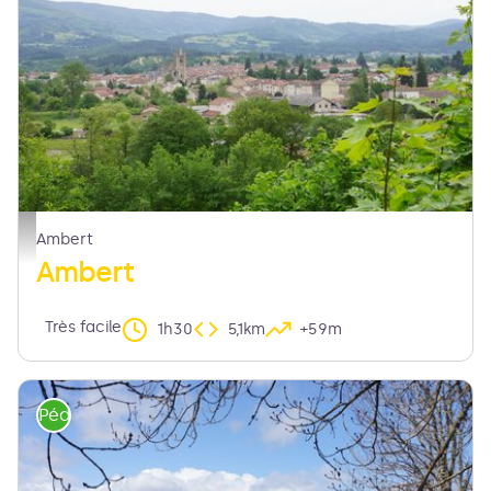
Vue sur Ambert - Maison du Tourisme Sébastien Giraud
Ambert
Ambert
Très facile
1h30
5,1km
+59m
Pédestre