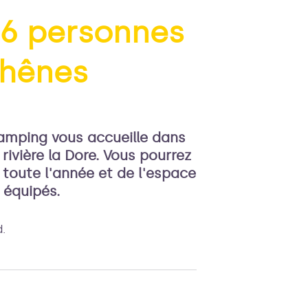
à 6 personnes
chênes
'image en plein écran
camping vous accueille dans
rivière la Dore. Vous pourrez
 toute l'année et de l'espace
 équipés.
d.