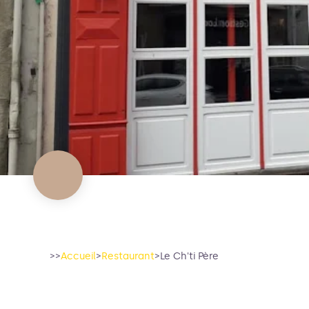
>>
Accueil
>
Restaurant
>
Le Ch'ti Père