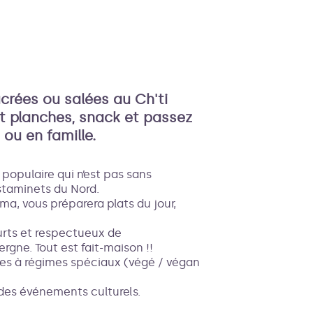
'image en plein écran
crées ou salées au Ch'ti
ôt planches, snack et passez
ou en famille.
r populaire qui n’est pas sans
staminets du Nord.
ma, vous préparera plats du jour,
courts et respectueux de
ergne. Tout est fait-maison !!
nnes à régimes spéciaux (végé / végan
des événements culturels.