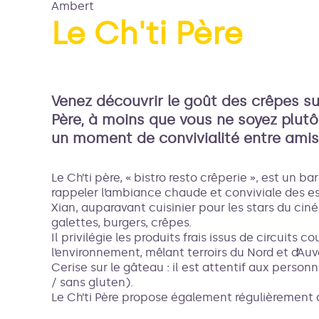
Ambert
Le Ch'ti Père
Voir l
Venez découvrir le goût des crêpes su
Père, à moins que vous ne soyez plut
un moment de convivialité entre amis 
Le Ch’ti père, « bistro resto crêperie », est un ba
rappeler l’ambiance chaude et conviviale des e
Xian, auparavant cuisinier pour les stars du ciné
galettes, burgers, crêpes.
Il privilégie les produits frais issus de circuits 
l’environnement, mêlant terroirs du Nord et d’Auv
Cerise sur le gâteau : il est attentif aux perso
/ sans gluten).
Le Ch’ti Père propose également régulièrement 