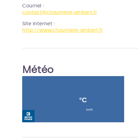
Courriel
:
contact@chaumiere-ambert.fr
Site internet
:
http://www.chaumiere-ambert.fr
Météo