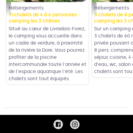
Hébergements
Hébergements
Camping les 3 chênes - Camping les 3 chênes
Camping les 3 chênes 
11 chalets de 4 à 6 personnes -
3 chalets de 8 p
camping les 3 chênes
camping les 3 c
Situé au cœur de Livradois-Forez,
Sur un camping c
le camping vous accueille dans
3 chalets de 60 
un cadre de verdure, à proximité
privée pouvant a
de la rivière la Dore. Vous pourrez
8 pers. comprena
profiter de la piscine
séjour, cuisine, 
intercommunale toute l'année et
d'eau, wc, salon 
de l'espace aquatique l'été. Les
chalets sont tou
chalets sont tout équipés.