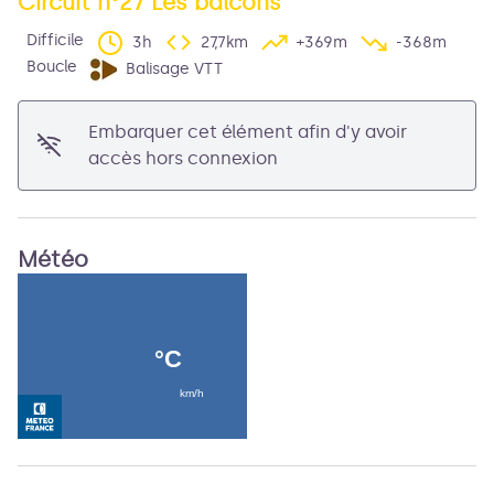
Circuit n°27 Les balcons
Difficile
3h
27,7km
+369m
-368m
Voir l'image en plein écran
Boucle
Balisage VTT
Embarquer cet élément afin d'y avoir
accès hors connexion
Météo