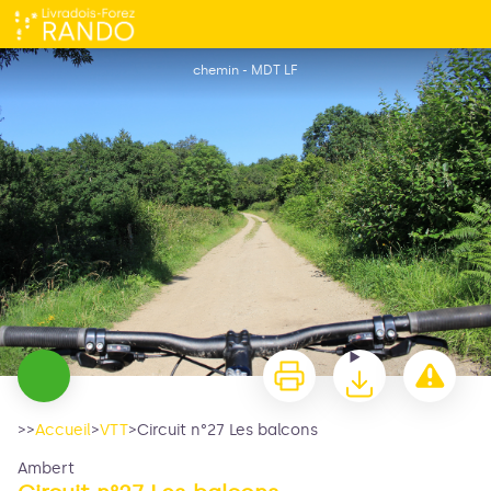
Circuit n°27 Les balcons
chemin - MDT LF
>>
Accueil
>
VTT
>
Circuit n°27 Les balcons
Ambert