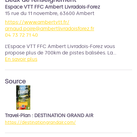
Espace VTT FFC Ambert Livradois-Forez
15 rue du 11 novembre,
63600
Ambert
https://www.ambertvtt.fr/
arnaud.poire@ambertlivradoisforez.fr
04 73 72 71 40
L’Espace VTT FFC Ambert Livradois-Forez vous
propose plus de 700km de pistes balisées. La
diversité des parcours vous permettra de choisir
En savoir plus
votre circuit selon vos envies.
Source
Travel-Plan : DESTINATION GRAND AIR
https://destinationgrandair.com/