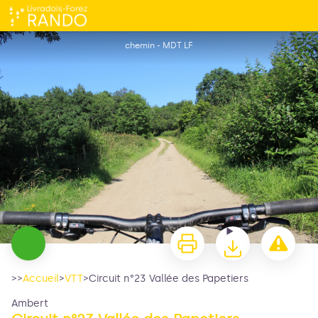
Circuit n°23 Vallée des Papetiers
chemin - MDT LF
>>
Accueil
>
VTT
>
Circuit n°23 Vallée des Papetiers
Ambert