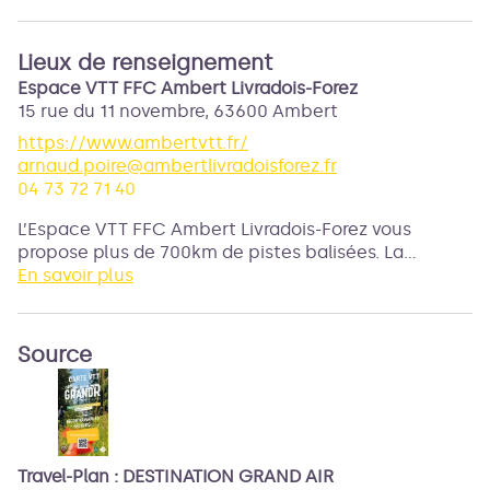
Lieux de renseignement
Espace VTT FFC Ambert Livradois-Forez
15 rue du 11 novembre,
63600
Ambert
https://www.ambertvtt.fr/
arnaud.poire@ambertlivradoisforez.fr
04 73 72 71 40
L’Espace VTT FFC Ambert Livradois-Forez vous
propose plus de 700km de pistes balisées. La
diversité des parcours vous permettra de choisir
En savoir plus
votre circuit selon vos envies.
Source
Travel-Plan : DESTINATION GRAND AIR