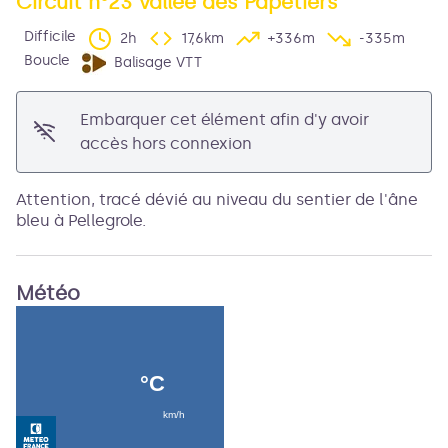
Circuit n°23 Vallée des Papetiers
Difficile
2h
17,6km
+336m
-335m
Voir l'image en plein écran
Boucle
Balisage VTT
Embarquer cet élément afin d'y avoir
accès hors connexion
Attention, tracé dévié au niveau du sentier de l'âne
bleu à Pellegrole.
Météo