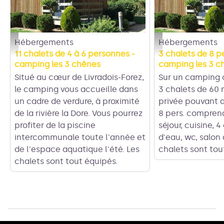
Hébergements
Hébergements
Camping les 3 chênes - Camping les 3 chênes
Camping les 3 chênes 
11 chalets de 4 à 6 personnes -
3 chalets de 8 p
camping les 3 chênes
camping les 3 c
Situé au cœur de Livradois-Forez,
Sur un camping c
le camping vous accueille dans
3 chalets de 60 
un cadre de verdure, à proximité
privée pouvant a
de la rivière la Dore. Vous pourrez
8 pers. comprena
profiter de la piscine
séjour, cuisine, 
intercommunale toute l'année et
d'eau, wc, salon 
de l'espace aquatique l'été. Les
chalets sont tou
chalets sont tout équipés.