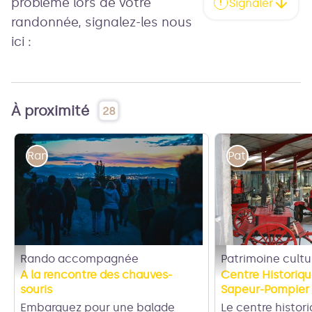
problème lors de votre
Signaler
randonnée, signalez-les nous
ici :
À proximité
28
Rando accompagnée
Patrimoine cult
Rando accompagnée
Patrimoine cultu
BNP au crépuscule - Vincent Amaridon
Centre Historique du
A la rencontre des chauves-
Centre Historiq
souris
Sapeur-Pompier
Embarquez pour une balade
Le centre histo