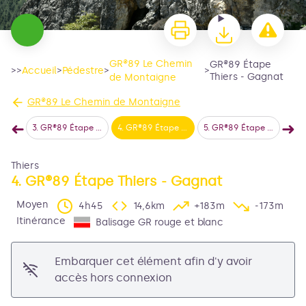
GR®89 Le Chemin
GR®89 Étape
>>
Accueil
>
Pédestre
>
>
Thiers - Gagnat
de Montaigne
GR®89 Le Chemin de Montaigne
➜
➜
rissonnet
3
.
GR®89 Étape Col du Frissonnet - Thiers
4
.
GR®89 Étape Thiers - Gagnat
5
.
GR®89 Étape Gagnat - Lezoux
6
.
GR®89
Étape précédente
Éta
Thiers
4. GR®89 Étape Thiers - Gagnat
Voir l'image en plein écran
Moyen
4h45
14,6km
+183m
-173m
Itinérance
Balisage GR rouge et blanc
Embarquer cet élément afin d'y avoir
accès hors connexion