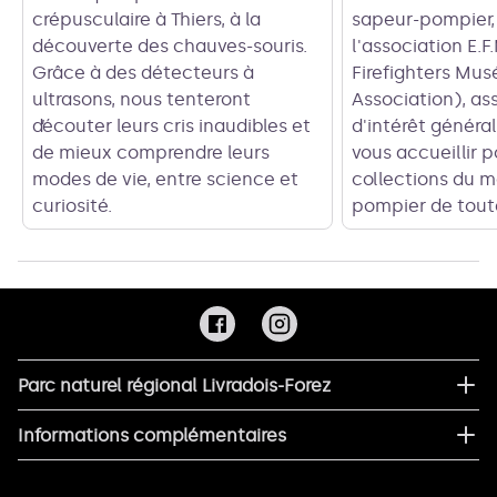
crépusculaire à Thiers, à la
sapeur-pompier,
découverte des chauves-souris.
l'association E.
Grâce à des détecteurs à
Firefighters Mu
ultrasons, nous tenteront
Association), as
d’écouter leurs cris inaudibles et
d'intérêt généra
de mieux comprendre leurs
vous accueillir p
modes de vie, entre science et
collections du 
curiosité.
pompier de tout
Parc naturel régional Livradois-Forez
Informations complémentaires