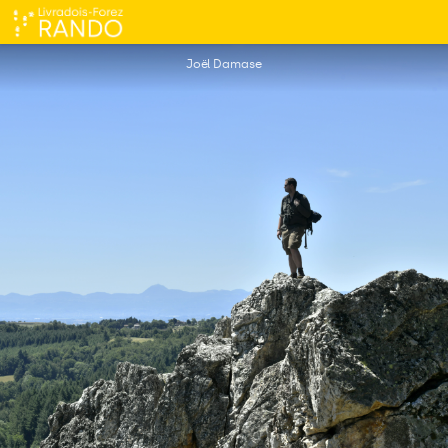
GR®89 Étape Thiers - Gagnat
Joël Damase