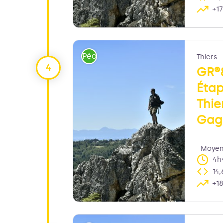
+1
Joël Damase
Pédestre
Thiers
GR®
Éta
Thie
Gag
Moye
4h
14
+1
Joël Damase