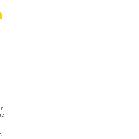
n
cran
in
re
s