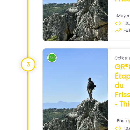
Moye
10
+2
Joël Damase
Pédestre
Celles-
GR®
Étap
du
Fris
- Th
Facile
10