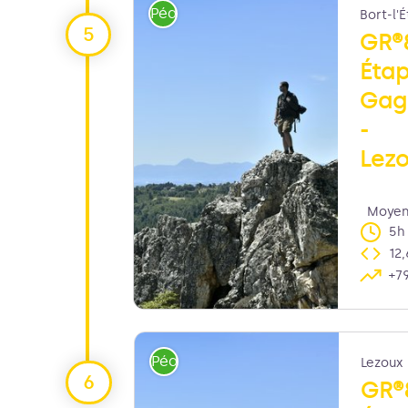
Pédestre
Bort-l'
GR®
Éta
Gag
-
Lez
Moye
5h
12
+7
Joël Damase
Pédestre
Lezoux
GR®