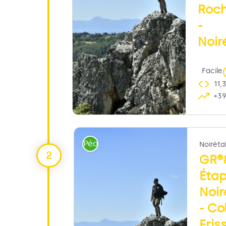
Roch
-
Noir
Facile
11,
+3
Joël Damase
Pédestre
Noiréta
GR®
Éta
Noir
- Co
Fris