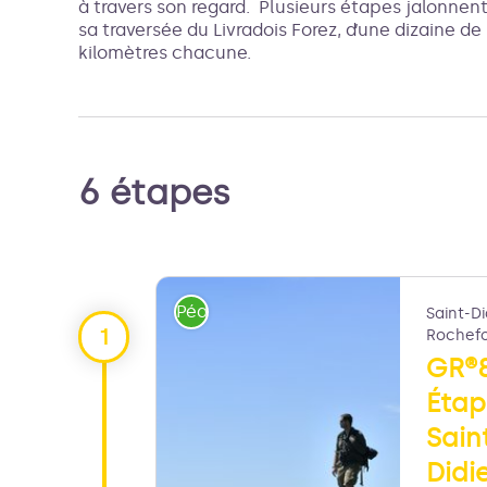
à travers son regard. Plusieurs étapes jalonnen
sa traversée du Livradois Forez, d’une dizaine de
kilomètres chacune.
6 étapes
Pédestre
Saint-Di
Rochefo
GR®
Étap
Sain
Didi