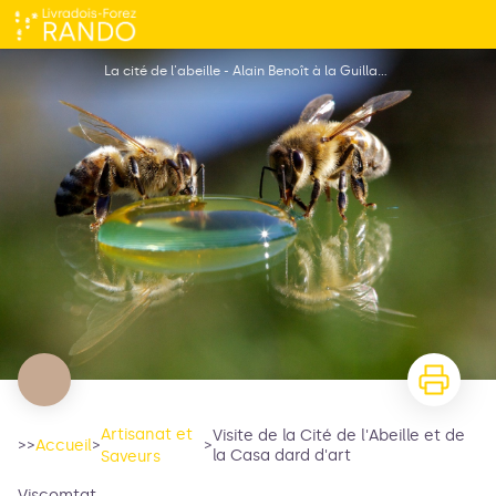
Visite de la Cité de l'Abeille et de la Casa dard d'art
La cité de l'abeille - Alain Benoît à la Guillaume
Artisanat et
Visite de la Cité de l'Abeille et de
>>
Accueil
>
>
la Casa dard d'art
Saveurs
Viscomtat