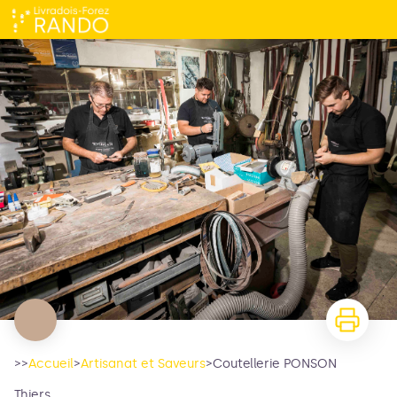
Coutellerie PONSON
>>
Accueil
>
Artisanat et Saveurs
>
Coutellerie PONSON
Thiers