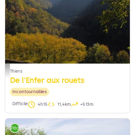
La vallée des Rouets - MDT
Thiers
De l'Enfer aux rouets
Incontournables
Difficile
4h15
11,4km
+513m
Pédestre