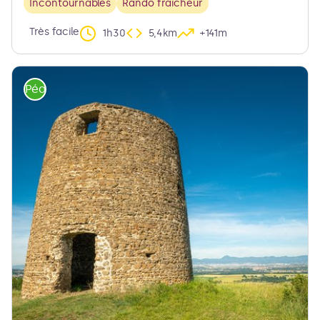
Incontournables
Rando fraicheur
Très facile
1h30
5,4km
+141m
Pédestre