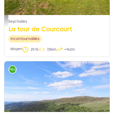
La tour de Courcourt - © Denis Grudet/CC Entre Dore et Allier
Seychalles
La tour de Courcourt
Incontournables
Moyen
2h15
7,8km
+142m
Pédestre