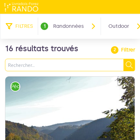
FILTRES
1
Randonnées
Outdoor
16 résultats trouvés
Filtrer
2
Recherche
Rec
Pédestre