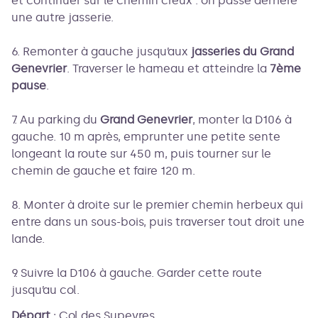
et continuer sur le chemin creux : on passe derrière
une autre jasserie.
6. Remonter à gauche jusqu’aux
jasseries du Grand
Genevrier
. Traverser le hameau et atteindre la
7ème
pause
.
7. Au parking du
Grand Genevrier
, monter la D106 à
gauche. 10 m après, emprunter une petite sente
longeant la route sur 450 m, puis tourner sur le
chemin de gauche et faire 120 m.
8. Monter à droite sur le premier chemin herbeux qui
entre dans un sous-bois, puis traverser tout droit une
lande.
9. Suivre la D106 à gauche. Garder cette route
jusqu’au col.
Départ
:
Col des Supeyres