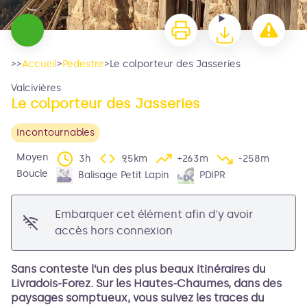
>>
Accueil
>
Pédestre
>
Le colporteur des Jasseries
Valcivières
Le colporteur des Jasseries
Incontournables
Moyen
3h
9,5km
+263m
-258m
Boucle
Balisage Petit Lapin
PDIPR
Voir l'image en plein écran
Embarquer cet élément afin d'y avoir
accès hors connexion
Sans conteste l’un des plus beaux itinéraires du
Livradois-Forez. Sur les Hautes-Chaumes, dans des
paysages somptueux, vous suivez les traces du