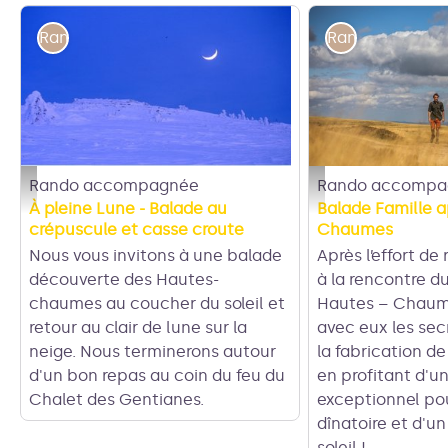
Rando accompagnée
Rando accomp
Rando accompagnée
Rando accompa
Balade raquettes - Pleine Lune -Col des Supeyres
Balade Famille aper'
À pleine Lune - Balade au
Balade Famille 
crépuscule et casse croute
Chaumes
Nous vous invitons à une balade
Après l’effort de 
découverte des Hautes-
à la rencontre d
chaumes au coucher du soleil et
Hautes – Chaum
retour au clair de lune sur la
avec eux les secr
neige. Nous terminerons autour
la fabrication de
d'un bon repas au coin du feu du
en profitant d'u
Chalet des Gentianes.
exceptionnel po
dînatoire et d'u
soleil !