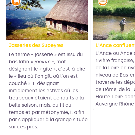
Pastoralisme
Eaux et rivi
Jasseries des Supeyres
L'Ance confluen
L'Ance ou Ance 
Le terme « jasserie » est issu du
r
ivière
f
rançaise
,
bas latin «
jacium
», mot
Voir l'image en plein écran
de la Loire
en riv
désignant le « gîte », c'est-à-dire
niveau de Bas-e
le « lieu où l'on gît, où l'on est
traverse les d
ép
couché ». Il désignait
de Dôme
, de la L
initialement les estives où les
Haute-Loire
dans
troupeaux étaient conduits à la
Auvergne Rhône
belle saison, mais, au fil du
temps et par métonymie, il a fini
par s'appliquer à la grange située
sur ces prés.