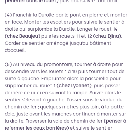
pénétrer dans le rouet)
puis poursuivre tout droit.
(4) Franchir la Durolle par le pont en pierre et monter
en face. Monter les escaliers pour suivre le sentier à
droite qui surplombe la Durolle. Longer le rouet 14
(chez Beaujeu)
puis les rouets 11 et 12
(chez Djina)
.
Garder ce sentier aménagé jusqu’au bâtiment
d’accueil.
(5) Au niveau du promontoire, tourner à droite pour
descendre vers les rouets 1 à 10 puis tourner tout de
suite à gauche. Emprunter alors la passerelle pour
s’approcher du rouet 1
(chez Lyonnet)
; puis passer
derrière celui-ci en suivant la rampe. Suivre alors le
sentier s’élevant à gauche. Passer sous le viaduc du
chemin de fer ; quelques mètres plus loin, à la patte
d’oie, juste avant les marches continuer à monter sur
la droite. Traverser la voie de chemin de fer
(penser à
refermer les deux barrières)
et suivre le sentier