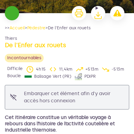
>>
Accueil
>
Pédestre
>
De l'Enfer aux rouets
Thiers
De l'Enfer aux rouets
Incontournables
Difficile
4h15
11,4km
+513m
-513m
Boucle
Balisage Vert (PR)
PDIPR
Voir l'image en plein écran
Embarquer cet élément afin d'y avoir
accès hors connexion
Cet itinéraire constitue un véritable voyage à
rebours dans l’histoire de l’activité coutelière et
industrielle thiernoise.