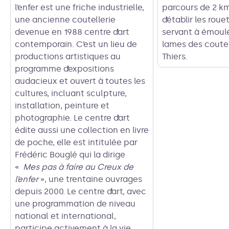
Voir l'image en plein écran
l’enfer est une friche industrielle,
parcours de 2 km
une ancienne coutellerie
d’établir les roue
devenue en 1988 centre d’art
servant à émoule
contemporain. C’est un lieu de
lames des coute
productions artistiques au
Thiers.
programme d’expositions
audacieux et ouvert à toutes les
cultures, incluant sculpture,
installation, peinture et
photographie. Le centre d’art
édite aussi une collection en livre
de poche, elle est intitulée par
Frédéric Bouglé qui la dirige
«
Mes pas à faire au Creux de
l’enfer
», une trentaine ouvrages
depuis 2000. Le centre d’art, avec
une programmation de niveau
national et international,
participe activement à la vie