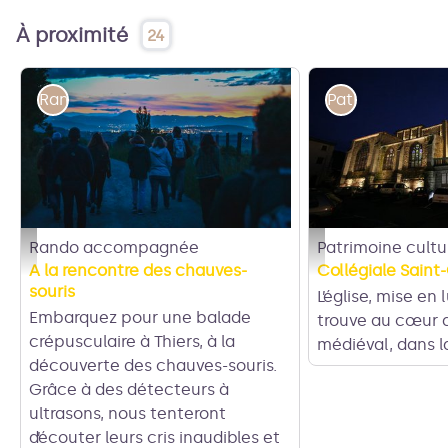
À proximité
24
Rando accompagnée
Patrimoine cult
Rando accompagnée
Patrimoine cultu
BNP au crépuscule - Vincent Amaridon
IMG_3190 - Ville de Th
A la rencontre des chauves-
Collégiale Saint
souris
L’église, mise en 
Embarquez pour une balade
trouve au cœur d
crépusculaire à Thiers, à la
médiéval, dans la
découverte des chauves-souris.
Grâce à des détecteurs à
ultrasons, nous tenteront
d’écouter leurs cris inaudibles et