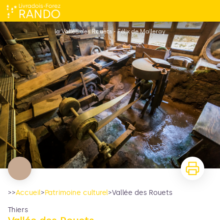
Vallée des Rouets
la Vallée des Rouets - Félix de Malleray
>>
Accueil
>
Patrimoine culturel
>
Vallée des Rouets
Thiers