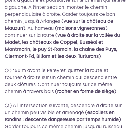
pont à gauche et poursuivre sur le chemin qui s’élève
à gauche. A l’inter section, monter le chemin
perpendiculaire à droite. Garder toujours ce bon
chemin jusqu’à Arlanges
(vue sur le château de
Mauzun)
. Au hameau
(maisons vigneronnes)
,
continuer sur la route
(vue à droite sur la vallée du
Madet, les châteaux de Coppel, Busséol et
Montmorin, le puy St-Romain, la chaîne des Puys,
Clermont-Fd, Billom et les deux Turlurons)
.
(2) 150 m avant le Pereyret, quitter la route et
tourner à droite sur un chemin qui descend entre
deux clôtures. Continuer toujours sur ce même
chemin à travers bois
(rocher en forme de siège)
.
(3) A l’intersection suivante, descendre à droite sur
un chemin peu visible et aménagé
(escaliers en
rondins : descente dangereuse par temps humide)
.
Garder toujours ce même chemin jusqu’au ruisseau