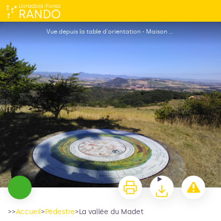
La vallée du Madet
Vue depuis la table d'orientation - Maison du Tourisme
>>
Accueil
>
Pédestre
>
La vallée du Madet