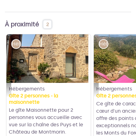
À proximité
2
Hébergements
Hébergements
Hébergements
Hébergements
Entrée la maisonnette - Catherine Arlanges
Bains de soleil et vue 
Gîte 2 personnes - la
Gîte 2 personnes
maisonnette
Ce gîte de carac
Le gîte Maisonnette pour 2
cœur d'un ancien
personnes vous accueille avec
offre des points
vue sur la chaîne des Puys et le
exceptionnels 
Château de Montmorin.
les Monts du For