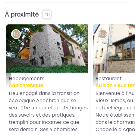
À proximité
10
Hébergements
Restaurant
Hébergements
Restaurant
Ana'chronique
Au bon vieux temps - 
Ana'chronique
Au bon vieux te
Lieu engagé dans la transition
Bienvenue à l'A
écologique Ana’chronique se
Vieux Temps, au
veut être un carrefour d’échanges
naturel régional 
des savoirs et des pratiques,
Notre établissem
tremplin pour incarner ce que
dans le charmant
sera demain. Ses 4 chambres
Chapelle d'Agno