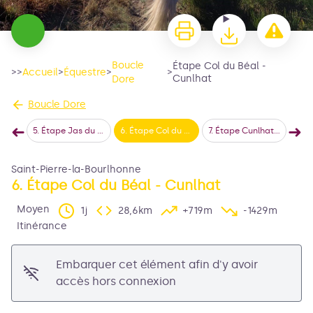
Boucle
Étape Col du Béal -
>>
Accueil
>
Équestre
>
>
Cunlhat
Dore
Boucle Dore
➜
➜
du Mas
5
.
Étape Jas du Mas - Col du Béal
6
.
Étape Col du Béal - Cunlhat
7
.
Étape Cunlhat - Saint-Éloy-la-Glacière
8
.
Travers
Étape précédente
Éta
Saint-Pierre-la-Bourlhonne
6. Étape Col du Béal - Cunlhat
Voir l'image en plein écran
Moyen
1j
28,6km
+719m
-1429m
Itinérance
Embarquer cet élément afin d'y avoir
accès hors connexion