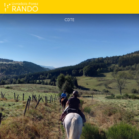
Étape Col du Béal - Cunlhat
CDTE