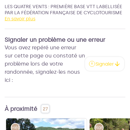
LES QUATRE VENTS :
PREMIÈRE BASE VTT
LABELLISÉE
PAR LA FÉDÉRATION FRANÇAISE DE CYCLOTOURISME
En savoir plus
Une belle histoire débutée à l’aube des années 80
avec une réputation d’accueil et de qualité des
parcours VTT qui ne se dément pas d’année en
Signaler un problème ou une erreur
année.
Vous avez repéré une erreur
Les pratiquants confirmés bénéficient de circuits
balisés, de longueurs et de difficultés variées mais
sur cette page ou constaté un
également des tracés GPS sur demande.
problème lors de votre
Signaler
Notre animateur, breveté d’Etat, peut faire découvrir
randonnée, signalez-les nous
de magnifiques sites de moyenne montagne, tels
ici :
que les Hautes-Chaumes, sur les crêtes du Forez. Il
saura aussi conseiller les non-initiés et les faire
participer aux activités de découverte du VTT.
Vitrine de la randonnée VTT pour la Fédération
française de cyclotourisme, la base VTT « les Quatre
À proximité
27
vents » propose : location de vélos, de GPS (avec
possibilité de formation), aire de lavage, garage
sécurisé et prêt d’outillage pour les réparations,
Hébergements
Rando accomp