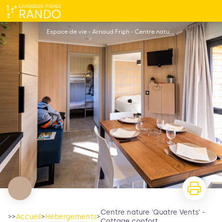
Centre nature 'Quatre Vents' - Cottage confort
Espace de vie - Arnaud Frich - Centre nature
Centre nature 'Quatre Vents' -
>>
Accueil
>
Hébergements
>
Cottage confort