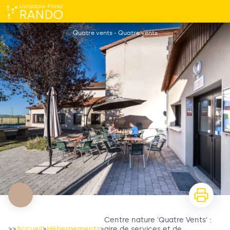
Centre nature 'Quatre Vents' : aire de services et de stationnement
Quatre vents - Quatre vents
Centre nature 'Quatre Vents' :
>>
Accueil
>
Hébergements
>
aire de services et de