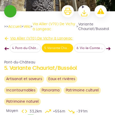
Via Allier (V70) De Vichy
Variante
>>
Accueil
>
Vélo
>
>
Chauriat/Busséol
à Langeac
Via Allier (V70) De Vichy à Langeac
➜
➜
oux
4
.
Pont-du-Château à Vic-le-Comte
5
.
Variante Chauriat/Busséol
6
.
Vic-le-Comte à Issoire
7
.
Isso
Étape précédente
Éta
Pont-du-Château
5. Variante Chauriat/Busséol
Voir l'image en plein écran
Artisanat et saveurs
Eaux et rivières
Incontournables
Panorama
Patrimoine culturel
Patrimoine naturel
Moyen
33,2km
+556m
-391m