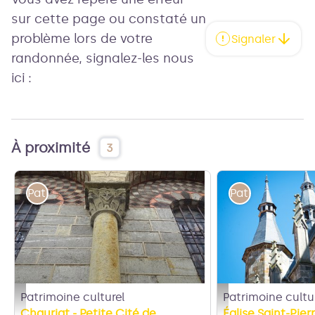
sur cette page ou constaté un
problème lors de votre
Signaler
randonnée, signalez-les nous
ici :
À proximité
3
Patrimoine culturel
Patrimoine cult
Patrimoine culturel
Patrimoine cultu
Eglise Saint-Julien Chauriat - Chauriat@MDT Livradois-Forez
Eglise St Pierre - Sain
Chauriat - Petite Cité de
Église Saint-Pier