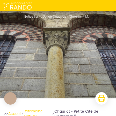
Chauriat - Petite Cité de Caractère ®
Eglise Saint-Julien Chauriat - Chauriat@MDT Livradois-Forez
Patrimoine
Chauriat - Petite Cité de
>>
Accueil
>
>