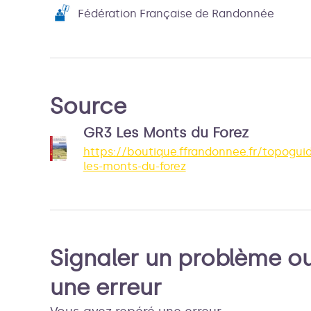
qu’il voit. Enfin et surtout, son ouïe est très
Fédération Française de Randonnée
développée et lui permet d’entendre un
lombric rampant sur le sol.
Source
GR3 Les Monts du Forez
https://boutique.ffrandonnee.fr/topogui
les-monts-du-forez
Signaler un problème o
une erreur