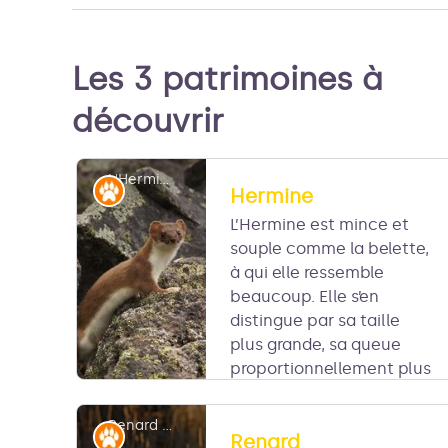
Les 3 patrimoines à
découvrir
L'Hermine - PNRLF
Faune
Hermine
L’Hermine est mince et
souple comme la belette,
à qui elle ressemble
beaucoup. Elle s’en
distingue par sa taille
plus grande, sa queue
proportionnellement plus
longue et toujours noire au bout, et par
une ligne de démarcation nette entre le
Renard roux - PNRLF
Faune
Renard
brun-roux du dessus et le blanc du