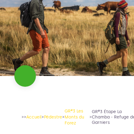
GR®3 Les
GR®3 Étape La
>>
Accueil
>
Pédestre
>
Monts du
>
Chamba - Refuge d
Garniers
Forez