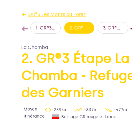
GR®3 Les Monts du Forez
➜
Voir l'image en plein é
1
.
GR®3 Étape Chabreloche - La Chamba
2
.
GR®3 Étape La Chamba - Refuge des Garniers
3
.
GR®3 Étape Refuge des Garniers - Montarcher
Étape précédente
La Chamba
2. GR®3 Étape La
Chamba - Refug
des Garniers
Moyen
23,9km
+837m
-477m
Itinérance
Balisage GR rouge et blanc