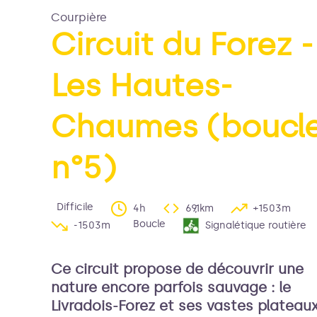
Courpière
Circuit du Forez -
Voir l'image en plein é
Les Hautes-
Chaumes (boucl
n°5)
Difficile
4h
69,1km
+1503m
Boucle
-1503m
Signalétique routière
Ce circuit propose de découvrir une
nature encore parfois sauvage : le
Livradois-Forez et ses vastes plateau