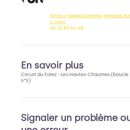
https://www.auvergne-livradois-fo
z.com/
04 73 80 64 48
En savoir plus
Circuit du Forez - Les Hautes-Chaumes (boucle
n°5)
Signaler un problème o