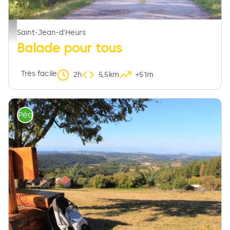
Chemin à St-Jean d'Heurs - © Denis Grudet/CC Entre Dore et Allier
Saint-Jean-d'Heurs
Balade pour tous
Très facile
2h
5,5km
+51m
Pédestre