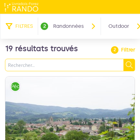
FILTRES
2
Randonnées
Outdoor
19 résultats trouvés
Filtrer
2
Recherche
Rec
Pédestre