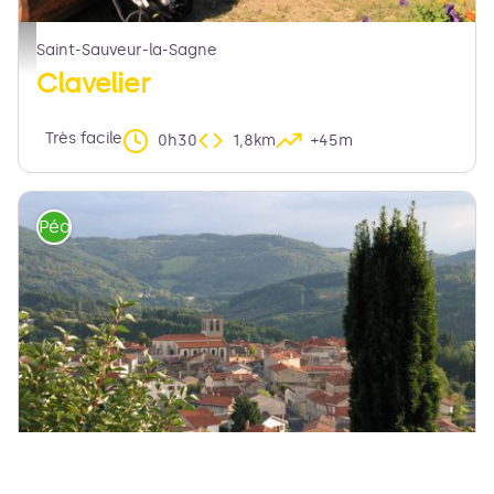
point de vue en Livradois-Forez - Maison du Tourisme
Saint-Sauveur-la-Sagne
Clavelier
Très facile
0h30
1,8km
+45m
Pédestre