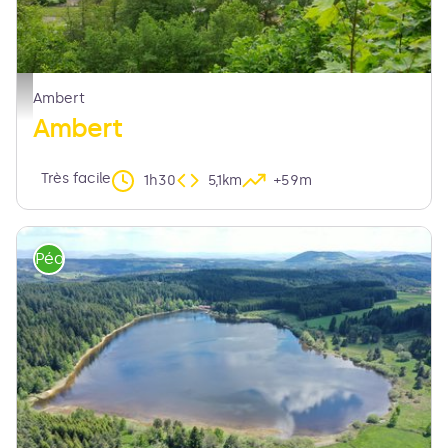
Vue sur Ambert - Maison du Tourisme Sébastien Giraud
Ambert
Ambert
Très facile
1h30
5,1km
+59m
Pédestre