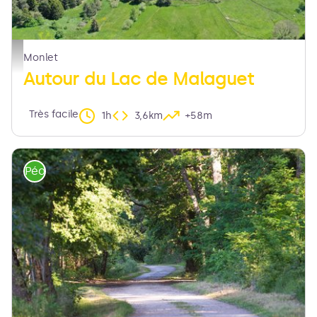
Vue sur le Lac de Malaguet - Jacques JACOB
Monlet
Autour du Lac de Malaguet
Très facile
1h
3,6km
+58m
Pédestre