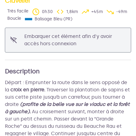
Clavelier
Très facile
0h30
1,8km
+45m
-49m
Voir l'image en plein écran
Boucle
Balisage Bleu (PR)
Embarquer cet élément afin d'y avoir
accès hors connexion
Description
Départ : Emprunter la route dans le sens opposé de
la
croix en pierre.
Traverser la plantation de sapins et
suis cette piste jusqu’à un carrefour, puis tourner à
droite
(profite de la belle vue sur le viaduc et la forêt
à gauche).
Au croisement suivant, monter à droite
sur un petit chemin. Passer devant la “Grande
Roche” au dessus du ruisseau du Beauche Rau et
regagner le village. Continuer jusqu’au centre du