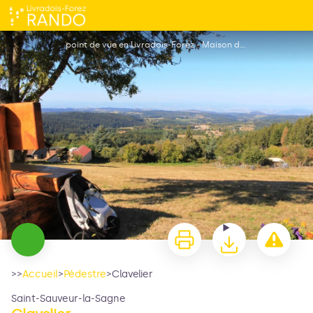
Clavelier
point de vue en Livradois-Forez - Maison du Tourisme
>>
Accueil
>
Pédestre
>
Clavelier
Saint-Sauveur-la-Sagne