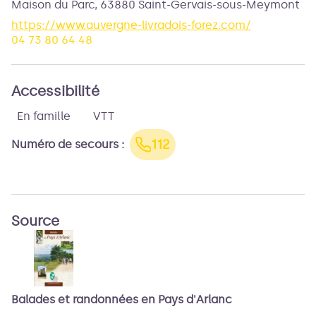
Maison du Parc,
63880
Saint-Gervais-sous-Meymont
https://www.auvergne-livradois-forez.com/
04 73 80 64 48
Accessibilité
En famille
VTT
112
Numéro de secours
:
Source
Balades et randonnées en Pays d'Arlanc