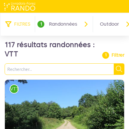
FILTRES
1
Randonnées
Outdoor
117 résultats randonnées :
VTT
Filtrer
1
Recherche
Rec
VTT