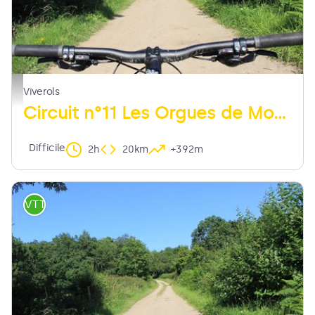
chemin - MDT LF
Viverols
Circuit n°11 Les Orgues de Montpeloux
Difficile
2h
20km
+392m
VTT