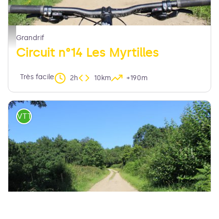
chemin - MDT LF
Grandrif
Circuit n°14 Les Myrtilles
Très facile
2h
10km
+190m
VTT