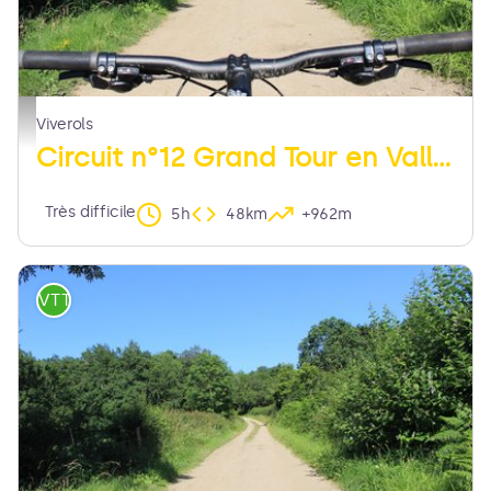
chemin - MDT LF
Viverols
Circuit n°12 Grand Tour en Vallée de l’Ance
Très difficile
5h
48km
+962m
VTT