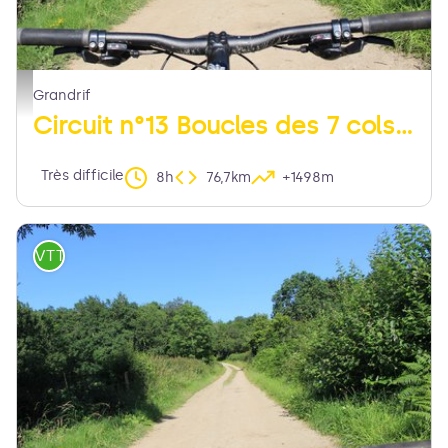
chemin - MDT LF
Grandrif
Circuit n°13 Boucles des 7 cols (départ Col des Pradeaux)
Très difficile
8h
76,7km
+1498m
VTT