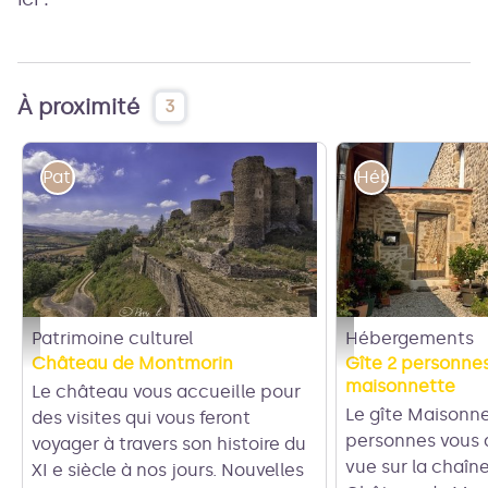
À proximité
3
Patrimoine culturel
Hébergements
Patrimoine culturel
Hébergements
Château de Montmorin - Pierre_B
Entrée la maisonnette
Château de Montmorin
Gîte 2 personnes
maisonnette
Le château vous accueille pour
Le gîte Maisonne
des visites qui vous feront
personnes vous 
voyager à travers son histoire du
vue sur la chaîne
XI e siècle à nos jours. Nouvelles