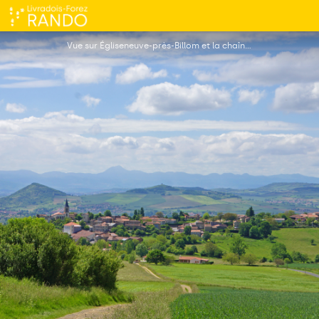
Circuit Week-end : Égliseneuve-près-Billom - Saint-Jean-des-Ollières
Vue sur Égliseneuve-près-Billom et la chaîne des Puy