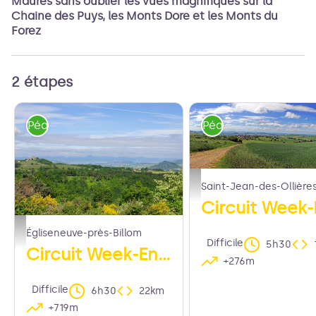
Maures sans oublier les vues magnifiques sur la
Chaine des Puys, les Monts Dore et les Monts du
Forez
2 étapes
Pédestre
Pédestre
Vue sur Egliseneuve Près Bil
Saint-Jean-des-Ollière
Vue depuis le village d'Arlanges - Maison du Tourisme
Égliseneuve-près-Billom
Difficile
5h30
Circuit Week-End : Egliseneuve-Près-Billom - Saint-Jean-des-Ollières
+276m
Difficile
6h30
22km
+719m