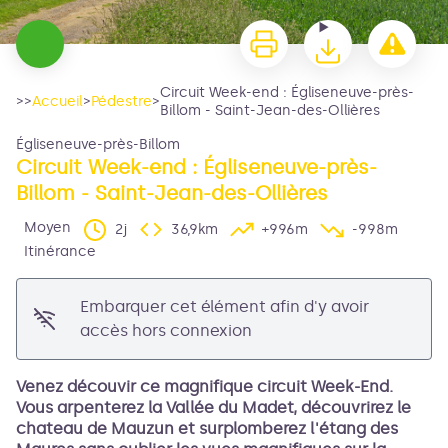
Circuit Week-end : Égliseneuve-près-
>>
Accueil
>
Pédestre
>
Billom - Saint-Jean-des-Ollières
Égliseneuve-près-Billom
Circuit Week-end : Égliseneuve-près-
Billom - Saint-Jean-des-Ollières
Moyen
2j
36,9km
+996m
-998m
Itinérance
Voir l'image en plein écran
Embarquer cet élément afin d'y avoir
accès hors connexion
Venez découvir ce magnifique circuit Week-End.
Vous arpenterez la Vallée du Madet, découvrirez le
chateau de Mauzun et surplomberez l'étang des