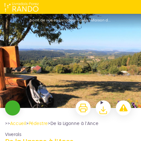
De la Ligonne à l'Ance
point de vue en Livradois-Forez - Maison du Tourisme
>>
Accueil
>
Pédestre
>
De la Ligonne à l'Ance
Viverols