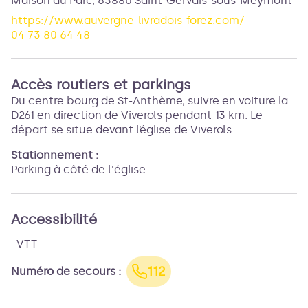
Maison du Parc,
63880
Saint-Gervais-sous-Meymont
https://www.auvergne-livradois-forez.com/
04 73 80 64 48
Accès routiers et parkings
Du centre bourg de St-Anthème, suivre en voiture la
D261 en direction de Viverols pendant 13 km. Le
départ se situe devant l’église de Viverols.
Stationnement :
Parking à côté de l'église
Accessibilité
VTT
112
Numéro de secours
: