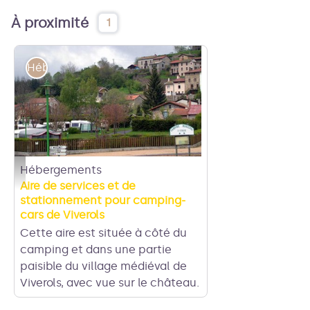
À proximité
1
Hébergements
Hébergements
Entrée camping car Viverols - Office de tourisme
Aire de services et de
stationnement pour camping-
cars de Viverols
Cette aire est située à côté du
camping et dans une partie
paisible du village médiéval de
Viverols, avec vue sur le château.