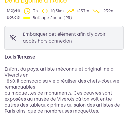
De la Ligonne à l'Ance
Moyen
3h
10,3km
+237m
-239m
Voir l'image en plein écran
Boucle
Balisage Jaune (PR)
Embarquer cet élément afin d'y avoir
accès hors connexion
Louis Terrasse
Enfant du pays, artiste méconnu et original, né à
Viverols en
1860, il consacra sa vie à réaliser des chefs-d’oeuvre
remarquables
ou maquettes de monuments. Ces oeuvres sont
exposées au musée de Viverols où l’on voit entre
autres des tableaux primés au salon des artistes de
Paris ainsi que de nombreuses maquettes.