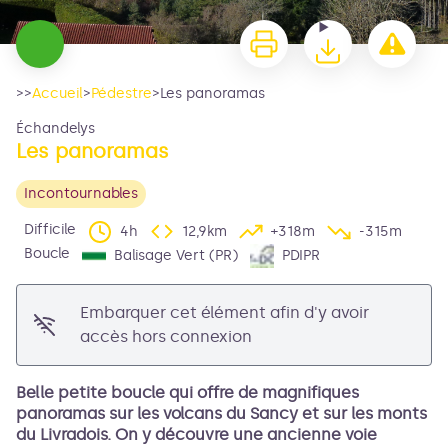
>>
Accueil
>
Pédestre
>
Les panoramas
Échandelys
Les panoramas
Incontournables
Difficile
4h
12,9km
+318m
-315m
Boucle
Balisage Vert (PR)
PDIPR
Voir l'image en plein écran
Embarquer cet élément afin d'y avoir
accès hors connexion
Belle petite boucle qui offre de magnifiques
panoramas sur les volcans du Sancy et sur les monts
du Livradois. On y découvre une ancienne voie