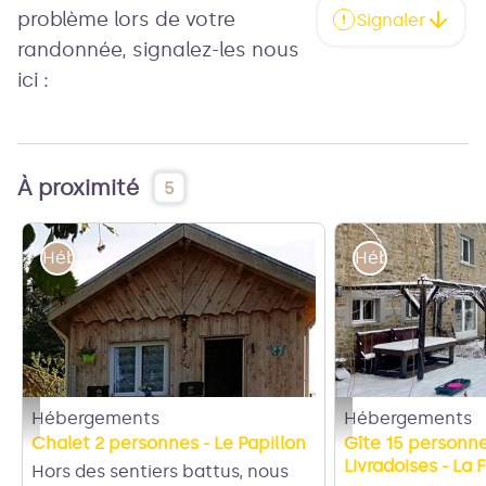
problème lors de votre
Signaler
randonnée, signalez-les nous
ici :
À proximité
5
Hébergements
Hébergements
Hébergements
Hébergements
Le Papillon - Les deux Frères
Extérieur de la maison
Chalet 2 personnes - Le Papillon
Gîte 15 personne
Livradoises - La 
Hors des sentiers battus, nous