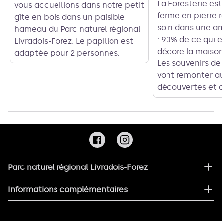
La Foresterie es
vous accueillons dans notre petit
ferme en pierre 
gîte en bois dans un paisible
soin dans une a
hameau du Parc naturel régional
: 90% de ce qui 
Livradois-Forez. Le papillon est
décore la maison
adaptée pour 2 personnes.
Les souvenirs de
vont remonter au
découvertes et d
Parc naturel régional Livradois-Forez
Informations complémentaires