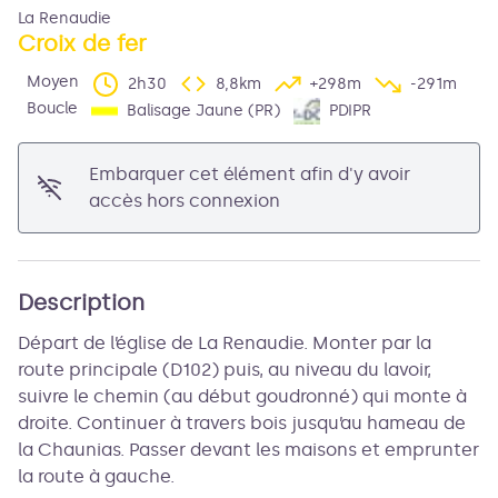
La Renaudie
Croix de fer
Moyen
2h30
8,8km
+298m
-291m
Boucle
Balisage Jaune (PR)
PDIPR
Voir l'image en plein écran
Embarquer cet élément afin d'y avoir
accès hors connexion
Description
Départ de l’église de La Renaudie. Monter par la
route principale (D102) puis, au niveau du lavoir,
suivre le chemin (au début goudronné) qui monte à
droite. Continuer à travers bois jusqu’au hameau de
la Chaunias. Passer devant les maisons et emprunter
la route à gauche.