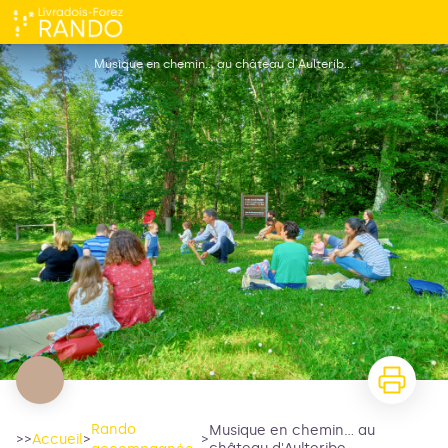
Musique en chemin... au château d'Aulteribe
Musique en chemin... au château d'Aulteribe_Sermentizon
Rando
Musique en chemin... au
>>
Accueil
>
>