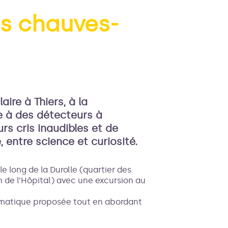
es chauves-
'image en plein écran
re à Thiers, à la
e à des détecteurs à
urs cris inaudibles et de
entre science et curiosité.
e long de la Durolle (quartier des
in de l’Hôpital) avec une excursion au
hématique proposée tout en abordant