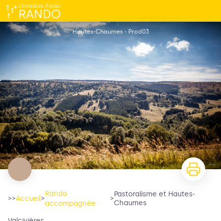
Pastoralisme et Hautes-Chaumes
Hautes-Chaumes - Prod03
Rando
Pastoralisme et Hautes-
>>
Accueil
>
>
Chaumes
accompagnée
Valcivières