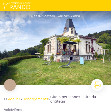
Gîte 6 personnes - Gîte du château
Gîte du Château - Guilhem Vicard
Gîte 6 personnes - Gîte du
>>
Accueil
>
Hébergements
>
château
Valcivières