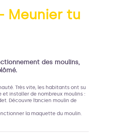
 - Meunier tu
'image en plein écran
onctionnement des moulins,
plômé.
té. Très vite, les habitants ont su
e et installer de nombreux moulins :
det. Découvre l’ancien moulin de
onctionner la maquette du moulin.