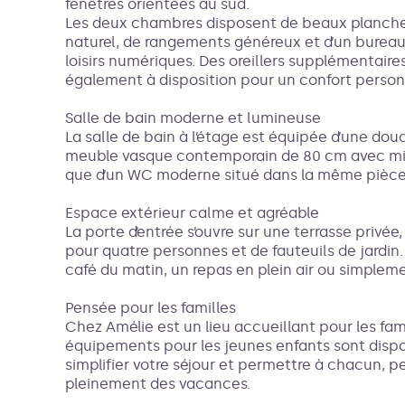
fenêtres orientées au sud.
Les deux chambres disposent de beaux plancher
naturel, de rangements généreux et d’un bureau 
loisirs numériques. Des oreillers supplémentaires
également à disposition pour un confort person
Salle de bain moderne et lumineuse
La salle de bain à l’étage est équipée d’une douc
meuble vasque contemporain de 80 cm avec miro
que d’un WC moderne situé dans la même pièce
Espace extérieur calme et agréable
La porte d’entrée s’ouvre sur une terrasse privé
pour quatre personnes et de fauteuils de jardin.
café du matin, un repas en plein air ou simplem
Pensée pour les familles
Chez Amélie est un lieu accueillant pour les fami
équipements pour les jeunes enfants sont dispo
simplifier votre séjour et permettre à chacun, pe
pleinement des vacances.