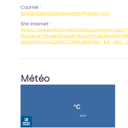
Courriel
:
giteslivradoisforezauvergne@gmail.com
Site internet
:
https://www.giteslivradoisforezauvergne.com/?
fbclid=IwY2xjawJl5pNleHRuA2FlbQIxMAABHhR
jlkDsh9aOvs4LDbECHOMkuMfA266_KA_aem_
Météo