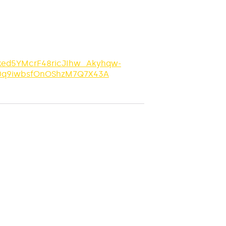
ked5YMcrF48ricJIhw_Akyhqw-
0q9iwbsfOnOShzM7Q7X43A