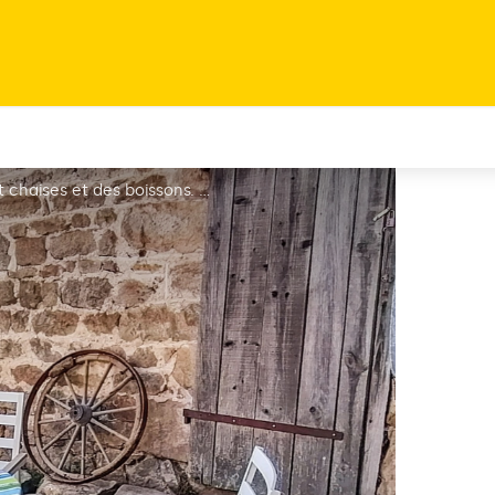
Une terrasse herbeuse avec une table et chaises et des boissons. A droite, on voit une roue à bandage accolée sur un mur [...] - Andrew MARTEN