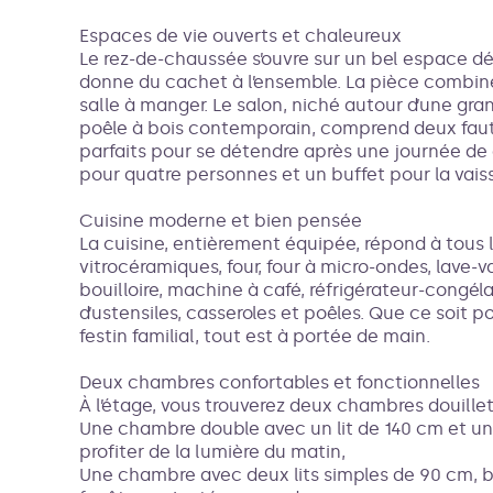
Espaces de vie ouverts et chaleureux
Le rez-de-chaussée s’ouvre sur un bel espace dé
donne du cachet à l’ensemble. La pièce combine
salle à manger. Le salon, niché autour d’une gr
poêle à bois contemporain, comprend deux faut
parfaits pour se détendre après une journée de
pour quatre personnes et un buffet pour la vais
Cuisine moderne et bien pensée
La cuisine, entièrement équipée, répond à tous l
vitrocéramiques, four, four à micro-ondes, lave-va
bouilloire, machine à café, réfrigérateur-congéla
d’ustensiles, casseroles et poêles. Que ce soit 
festin familial, tout est à portée de main.
Deux chambres confortables et fonctionnelles
À l’étage, vous trouverez deux chambres douillet
Une chambre double avec un lit de 140 cm et une
profiter de la lumière du matin,
Une chambre avec deux lits simples de 90 cm, 