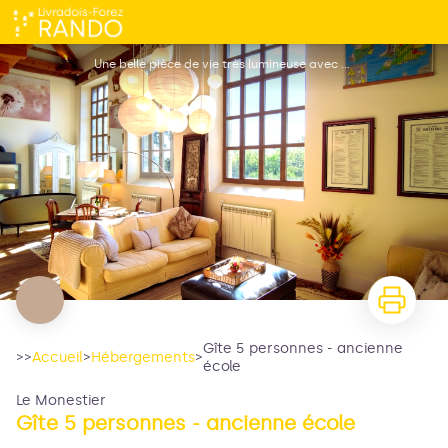
Gîte 5 personnes - ancienne école
Une belle pièce de vie très lumineuse avec ses trois grandes fenêtres. Elle est toute en longueur avec plusieurs postes [...] - Andrew Marten
Gîte 5 personnes - ancienne
>>
Accueil
>
Hébergements
>
école
Le Monestier
Gîte 5 personnes - ancienne école
Voir l'image en plein écran