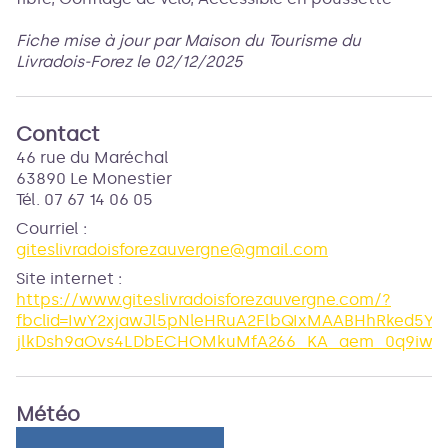
Fiche mise à jour par Maison du Tourisme du
Livradois-Forez le 02/12/2025
Contact
46 rue du Maréchal
63890 Le Monestier
Tél. 07 67 14 06 05
Courriel
:
giteslivradoisforezauvergne@gmail.com
Site internet
:
https://www.giteslivradoisforezauvergne.com/?
fbclid=IwY2xjawJl5pNleHRuA2FlbQIxMAABHhRked5YM
jlkDsh9aOvs4LDbECHOMkuMfA266_KA_aem_0q9iwb
Météo