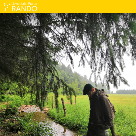
La vallée du Fossat et ses curiosités végétales
Solène Imberdis