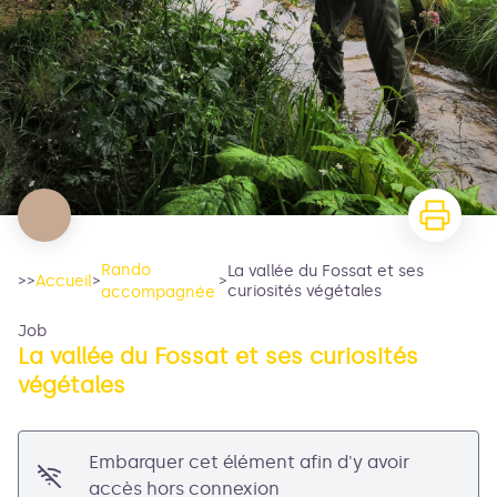
Rando
La vallée du Fossat et ses
>>
Accueil
>
>
curiosités végétales
accompagnée
Job
La vallée du Fossat et ses curiosités
végétales
Embarquer cet élément afin d'y avoir
accès hors connexion