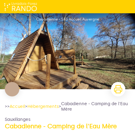
Cabadienne - Camping de l'Eau Mère
Cabadienne - SAS Accueil Auvergne
Cabadienne - Camping de l'Eau
>>
Accueil
>
Hébergements
>
Mère
Sauxillanges
Cabadienne - Camping de l'Eau Mère
Voir l'image en plein écran