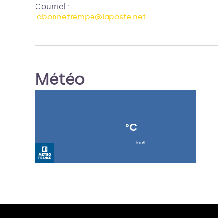
Courriel
:
labonnetrempe@laposte.net
Météo