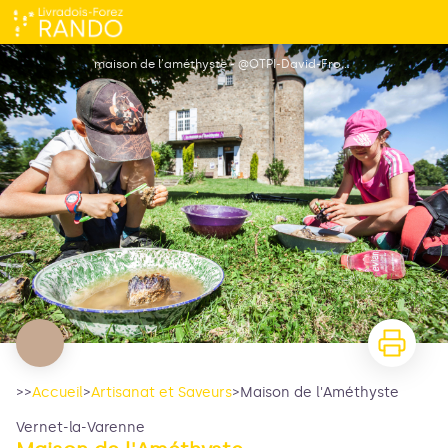
Maison de l'Améthyste
maison de l'améthyste - @OTPI-David-Frobert
>>
Accueil
>
Artisanat et Saveurs
>
Maison de l'Améthyste
Vernet-la-Varenne