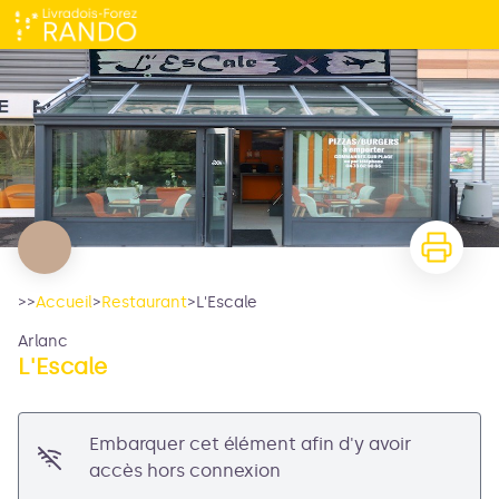
L'Escale
>>
Accueil
>
Restaurant
>
L'Escale
Arlanc
Voir l'image en plein écran
L'Escale
Embarquer cet élément afin d'y avoir
accès hors connexion