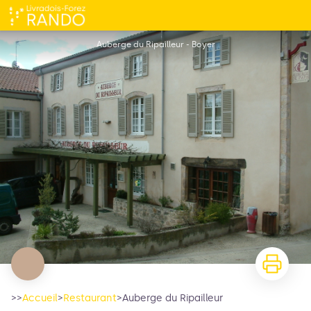
Auberge du Ripailleur
Auberge du Ripailleur - Boyer
>>
Accueil
>
Restaurant
>
Auberge du Ripailleur