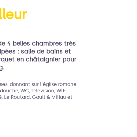
lleur
'image en plein écran
 de 4 belles chambres très
pées : salle de bains et
rquet en châtaignier pour
g.
ses, donnant sur l'église romane
 douche, WC, télévision, WIFI.
é, Le Routard, Gault & Millau et