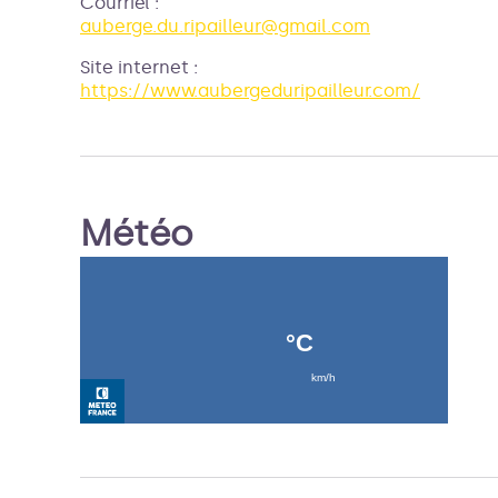
Courriel
:
auberge.du.ripailleur@gmail.com
Site internet
:
https://www.aubergeduripailleur.com/
Météo