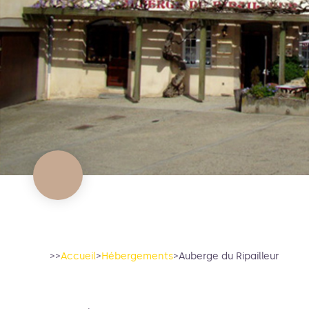
>>
Accueil
>
Hébergements
>
Auberge du Ripailleur