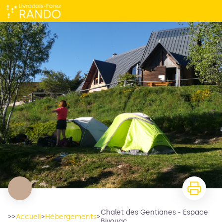
Chalet des Gentianes - Espace Bivouac
Chalet des Gentianes - Espace
>>
Accueil
>
Hébergements
>
Bivouac