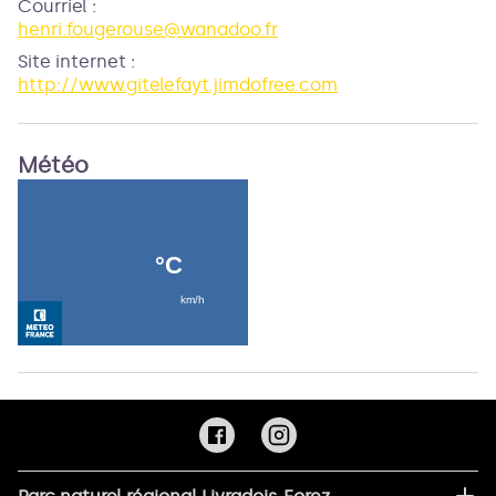
Courriel
:
henri.fougerouse@wanadoo.fr
Site internet
:
http://www.gitelefayt.jimdofree.com
Météo