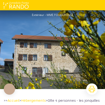
Gîte 4 personnes - les jonquilles
Extérieur - MME FOUGEROUSE
>>
Accueil
>
Hébergements
>
Gîte 4 personnes - les jonquilles