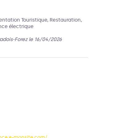
ntation Touristique, Restauration,
nce électrique
radois-Forez le 16/04/2026
ance.e-monsite.com/