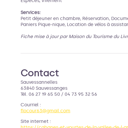
Espèces, Virement
Services:
Petit déjeuner en chambre, Réservation, Docume
Paniers Pique-nique, Location de vélos à assista
Fiche mise à jour par Maison du Tourisme du Liv
Contact
Sauvessannelles
63840 Sauvessanges
Tél. 06 27 19 65 50 / 04 73 95 32 56
Courriel
:
flocour63@gmail.com
Site internet
:
https://cabanes-et-yourtes-de-la-vallee-de-l-