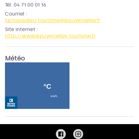
Tél. 04 71 00 01 16
Courriel
:
lachaisedieu-tourisme@lepuyenvelay.fr
Site internet
:
http://www.lepuyenvelay-tourisme.fr
Météo